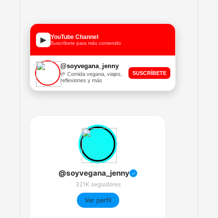
YouTube Channel
▶
Suscríbete para más contenido
@soyvegana_jenny
SUSCRÍBETE
🌱 Comida vegana, viajes,
reflexiones y más
@soyvegana_jenny
✓
321K seguidores
Ver perfil