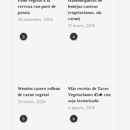
Pollo vegetal a la
Hamburguesas de
cerveza con puré de
lentejas caseras
patata
(vegetarianas, sin
carne)
20 diciembre, 2024
31 enero, 2015
3
4
Wontón casero relleno
Más recetas de Tacos
de carne vegetal
Vegetarianos 🌮🔥 con
soja texturizada
13 marzo, 2025
5 agosto, 2019
5
6