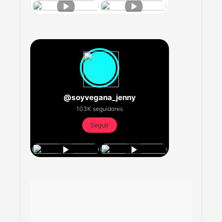
@soyvegana_jenny
103K seguidores
Seguir