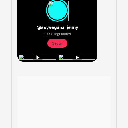
@soyvegana_jenny
103K seguidores
Seguir