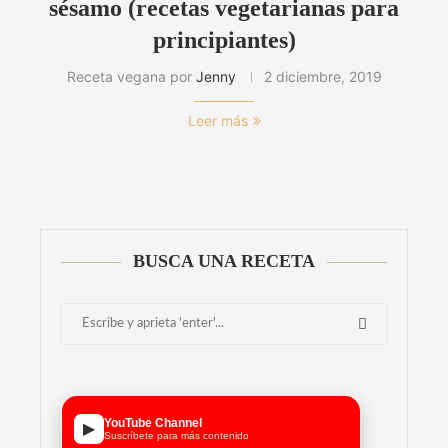
sésamo (recetas vegetarianas para
principiantes)
Receta vegana por
Jenny
2 diciembre, 2019
Leer más
BUSCA UNA RECETA
YouTube Channel
▶
Suscríbete para más contenido