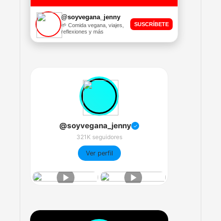
@soyvegana_jenny
SUSCRÍBETE
🌱 Comida vegana, viajes,
reflexiones y más
@soyvegana_jenny
✓
321K seguidores
Ver perfil