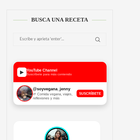
BUSCA UNA RECETA
YouTube Channel
▶
Suscríbete para más contenido
@soyvegana_jenny
SUSCRÍBETE
🌱 Comida vegana, viajes,
reflexiones y más