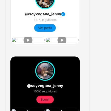
@soyvegana_jenny
✓
321K seguidores
Ver perfil
@soyvegana_jenny
103K seguidores
Seguir