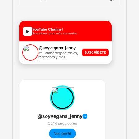
YouTube Channel
▶
Suscríbete para más contenido
@soyvegana_jenny
SUSCRÍBETE
🌱 Comida vegana, viajes,
reflexiones y más
@soyvegana_jenny
✓
321K seguidores
Ver perfil