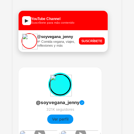
YouTube Channel
▶
Suscríbete para más contenido
@soyvegana_jenny
SUSCRÍBETE
🌱 Comida vegana, viajes,
reflexiones y más
@soyvegana_jenny
✓
321K seguidores
Ver perfil