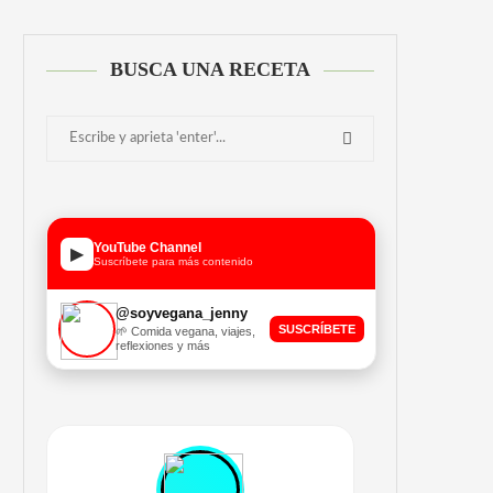
BUSCA UNA RECETA
YouTube Channel
▶
Suscríbete para más contenido
@soyvegana_jenny
SUSCRÍBETE
🌱 Comida vegana, viajes,
reflexiones y más