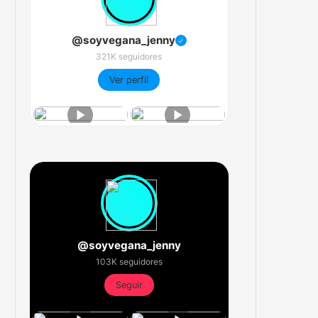
@soyvegana_jenny
✓
321K seguidores
Ver perfil
@soyvegana_jenny
103K seguidores
Seguir