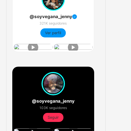
@soyvegana_jenny
✓
321K seguidores
Ver perfil
@soyvegana_jenny
103K seguidores
Seguir