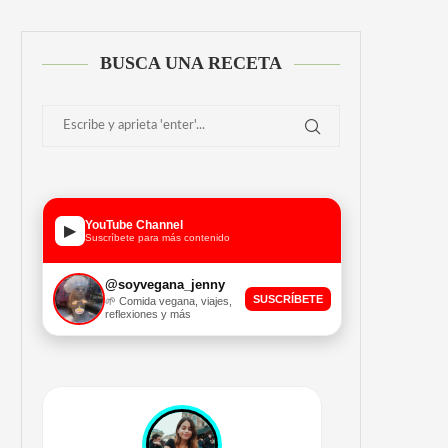
BUSCA UNA RECETA
YouTube Channel
▶
Suscríbete para más contenido
@soyvegana_jenny
SUSCRÍBETE
🌱 Comida vegana, viajes,
reflexiones y más