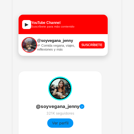
YouTube Channel
▶
Suscríbete para más contenido
@soyvegana_jenny
SUSCRÍBETE
🌱 Comida vegana, viajes,
reflexiones y más
@soyvegana_jenny
✓
321K seguidores
Ver perfil