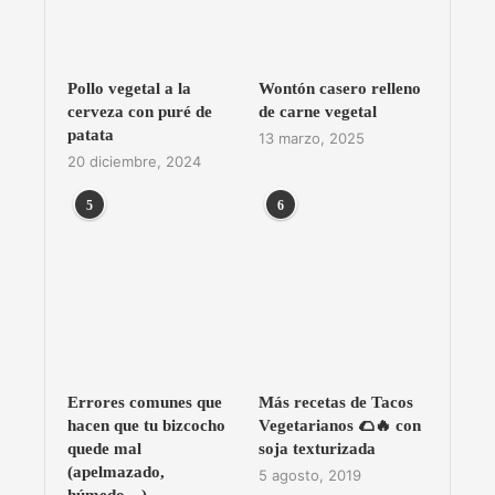
Pollo vegetal a la
Wontón casero relleno
cerveza con puré de
de carne vegetal
patata
13 marzo, 2025
20 diciembre, 2024
5
6
Errores comunes que
Más recetas de Tacos
hacen que tu bizcocho
Vegetarianos 🌮🔥 con
quede mal
soja texturizada
(apelmazado,
5 agosto, 2019
húmedo…)