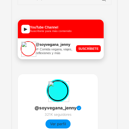
YouTube Channel
▶
Suscríbete para más contenido
@soyvegana_jenny
SUSCRÍBETE
🌱 Comida vegana, viajes,
reflexiones y más
@soyvegana_jenny
✓
321K seguidores
Ver perfil