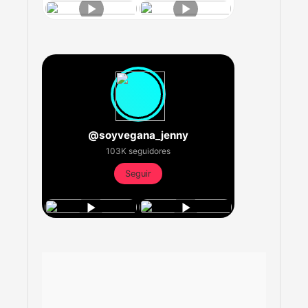
@soyvegana_jenny
103K seguidores
Seguir