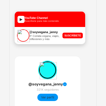
YouTube Channel
▶
Suscríbete para más contenido
@soyvegana_jenny
SUSCRÍBETE
🌱 Comida vegana, viajes,
reflexiones y más
@soyvegana_jenny
✓
321K seguidores
Ver perfil