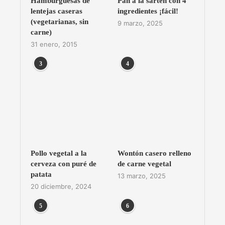
Hamburguesas de
Pan a la sartén con 4
lentejas caseras
ingredientes ¡fácil!
(vegetarianas, sin
9 marzo, 2025
carne)
31 enero, 2015
3
4
Pollo vegetal a la
Wontón casero relleno
cerveza con puré de
de carne vegetal
patata
13 marzo, 2025
20 diciembre, 2024
5
6