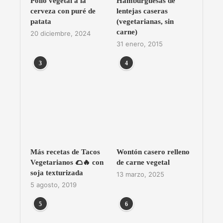
Pollo vegetal a la
Hamburguesas de
cerveza con puré de
lentejas caseras
patata
(vegetarianas, sin
carne)
20 diciembre, 2024
31 enero, 2015
3
4
Más recetas de Tacos
Wontón casero relleno
Vegetarianos 🌮🔥 con
de carne vegetal
soja texturizada
13 marzo, 2025
5 agosto, 2019
5
6