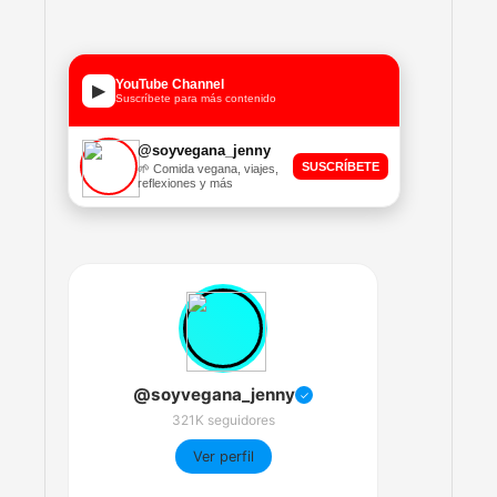
YouTube Channel
▶
Suscríbete para más contenido
@soyvegana_jenny
SUSCRÍBETE
🌱 Comida vegana, viajes,
reflexiones y más
@soyvegana_jenny
✓
321K seguidores
Ver perfil