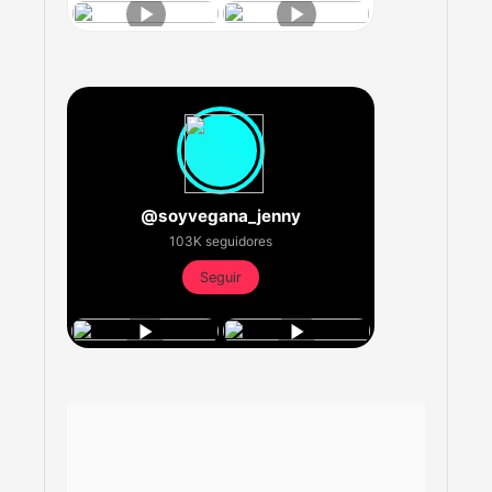
@soyvegana_jenny
103K seguidores
Seguir