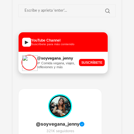
YouTube Channel
▶
Suscríbete para más contenido
@soyvegana_jenny
SUSCRÍBETE
🌱 Comida vegana, viajes,
reflexiones y más
@soyvegana_jenny
✓
321K seguidores