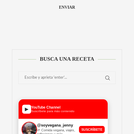
Alternative:
BUSCA UNA RECETA
YouTube Channel
▶
Suscríbete para más contenido
@soyvegana_jenny
SUSCRÍBETE
🌱 Comida vegana, viajes,