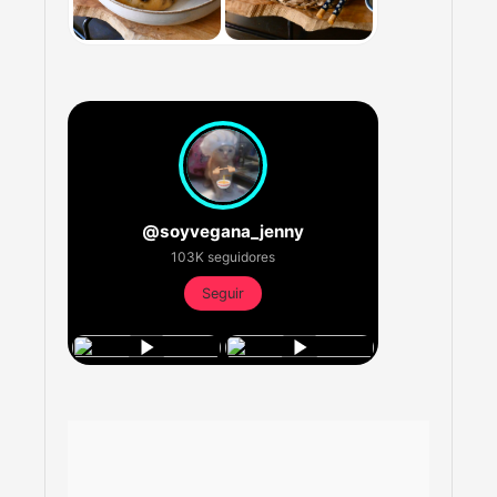
@soyvegana_jenny
103K seguidores
Seguir