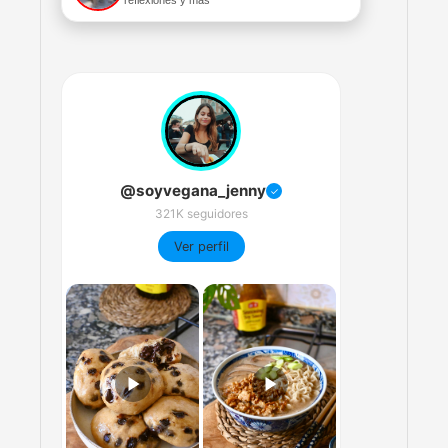
reflexiones y más
@soyvegana_jenny
✓
321K seguidores
Ver perfil