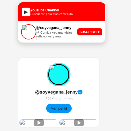
YouTube Channel
▶
Suscríbete para más contenido
@soyvegana_jenny
SUSCRÍBETE
🌱 Comida vegana, viajes,
reflexiones y más
@soyvegana_jenny
✓
321K seguidores
Ver perfil