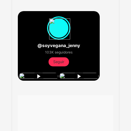
@soyvegana_jenny
103K seguidores
Seguir