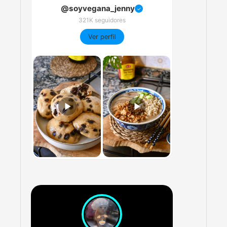
@soyvegana_jenny
✓
321K seguidores
Ver perfil