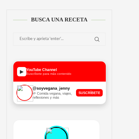
BUSCA UNA RECETA
YouTube Channel
▶
Suscríbete para más contenido
@soyvegana_jenny
SUSCRÍBETE
🌱 Comida vegana, viajes,
reflexiones y más