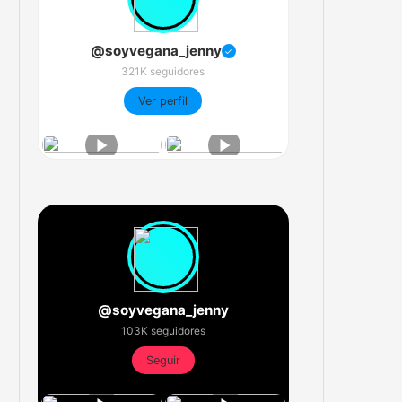
@soyvegana_jenny
✓
321K seguidores
Ver perfil
@soyvegana_jenny
103K seguidores
Seguir