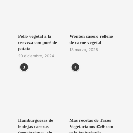
Pollo vegetal a la
Wontón casero relleno
cerveza con puré de
de carne vegetal
patata
13 marzo, 2025
20 diciembre, 2024
3
4
Hamburguesas de
Más recetas de Tacos
lentejas caseras
Vegetarianos 🌮🔥 con
(vegetarianas, sin
soja texturizada