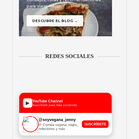
REDES SOCIALES
YouTube Channel
▶
Suscríbete para más contenido
@soyvegana_jenny
SUSCRÍBETE
🌱 Comida vegana, viajes,
reflexiones y más