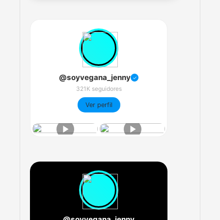
@soyvegana_jenny
✓
321K seguidores
Ver perfil
@soyvegana_jenny