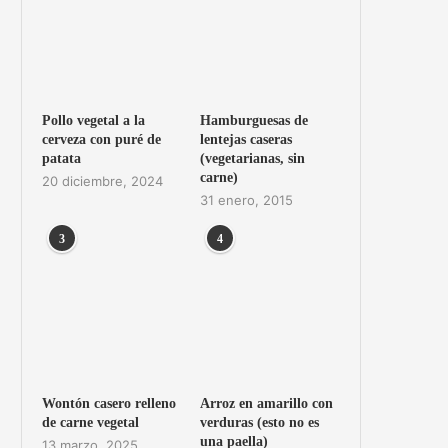
Pollo vegetal a la
Hamburguesas de
cerveza con puré de
lentejas caseras
patata
(vegetarianas, sin
carne)
20 diciembre, 2024
31 enero, 2015
3
4
Wontón casero relleno
Arroz en amarillo con
de carne vegetal
verduras (esto no es
una paella)
13 marzo, 2025