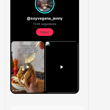
@soyvegana_jenny
103K seguidores
Seguir