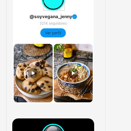
@soyvegana_jenny
✓
321K seguidores
Ver perfil