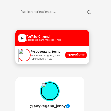
YouTube Channel
▶
Suscríbete para más contenido
@soyvegana_jenny
SUSCRÍBETE
🌱 Comida vegana, viajes,
reflexiones y más
@soyvegana_jenny
✓