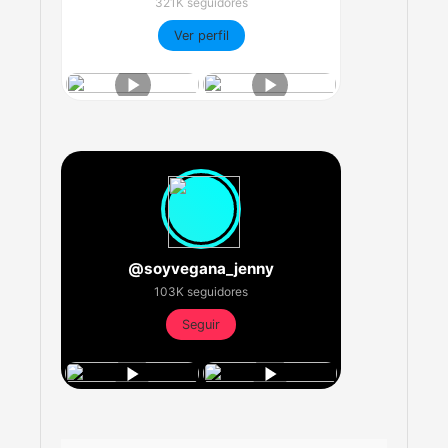
321K seguidores
Ver perfil
@soyvegana_jenny
103K seguidores
Seguir