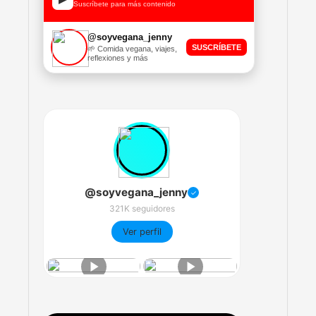
Suscríbete para más contenido
@soyvegana_jenny
SUSCRÍBETE
🌱 Comida vegana, viajes,
reflexiones y más
@soyvegana_jenny
✓
321K seguidores
Ver perfil