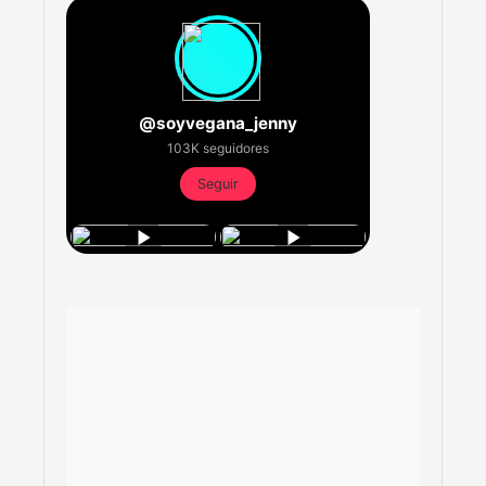
@soyvegana_jenny
103K seguidores
Seguir