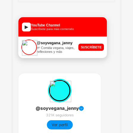
YouTube Channel
▶
Suscríbete para más contenido
@soyvegana_jenny
SUSCRÍBETE
🌱 Comida vegana, viajes,
reflexiones y más
@soyvegana_jenny
✓
321K seguidores
Ver perfil