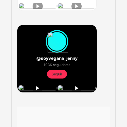
@soyvegana_jenny
103K seguidores
Seguir