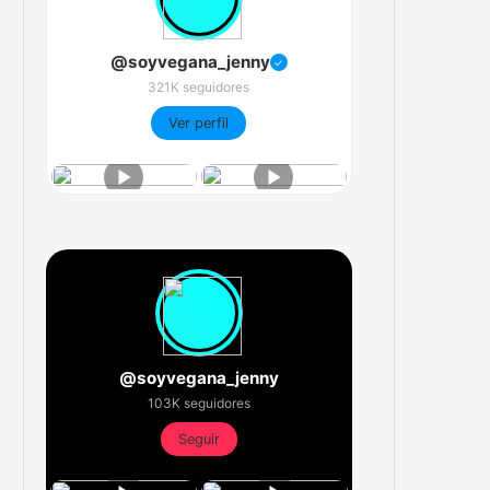
@soyvegana_jenny
✓
321K seguidores
Ver perfil
@soyvegana_jenny
103K seguidores
Seguir