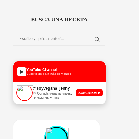
BUSCA UNA RECETA
YouTube Channel
▶
Suscríbete para más contenido
@soyvegana_jenny
SUSCRÍBETE
🌱 Comida vegana, viajes,
reflexiones y más