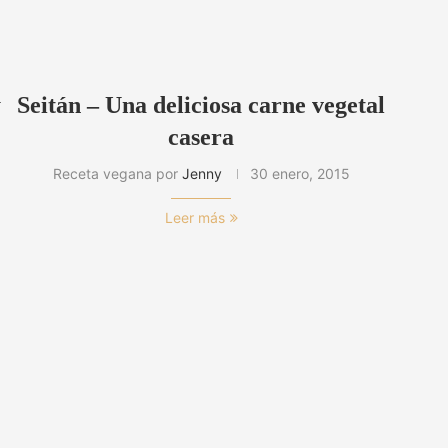
y
Seitán – Una deliciosa carne vegetal
casera
Receta vegana por
Jenny
30 enero, 2015
Leer más