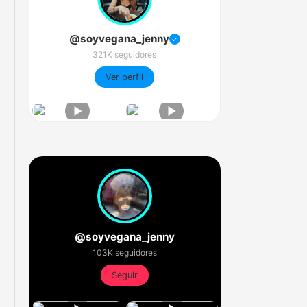
@soyvegana_jenny
✓
321K seguidores
Ver perfil
@soyvegana_jenny
103K seguidores
Seguir