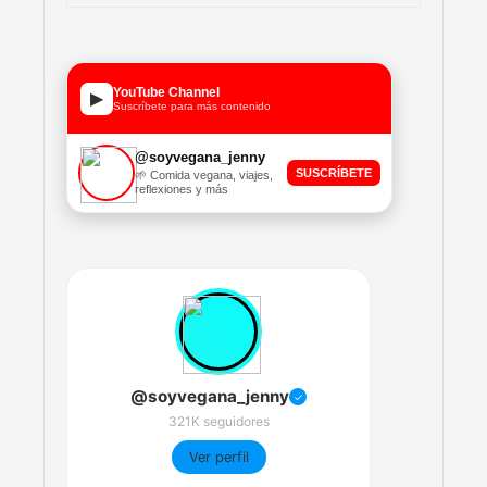
YouTube Channel
▶
Suscríbete para más contenido
@soyvegana_jenny
SUSCRÍBETE
🌱 Comida vegana, viajes,
reflexiones y más
@soyvegana_jenny
✓
321K seguidores
Ver perfil