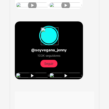
@soyvegana_jenny
103K seguidores
Seguir