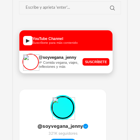
YouTube Channel
▶
Suscríbete para más contenido
@soyvegana_jenny
SUSCRÍBETE
🌱 Comida vegana, viajes,
reflexiones y más
@soyvegana_jenny
✓
321K seguidores