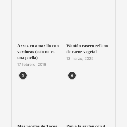
Arroz en amarillo con
Wontón casero relleno
verduras (esto no es
de carne vegetal
una paella)
13 marzo, 2025
17 febrero, 2019
5
6
Más recetas de Tacos
Pan a la sartén con 4