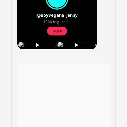
@soyvegana_jenny
103K seguidores
Seguir