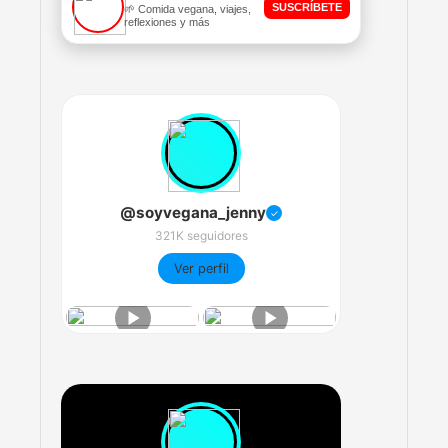
SUSCRÍBETE
🌱 Comida vegana, viajes,
reflexiones y más
@soyvegana_jenny
✓
321K seguidores
Ver perfil