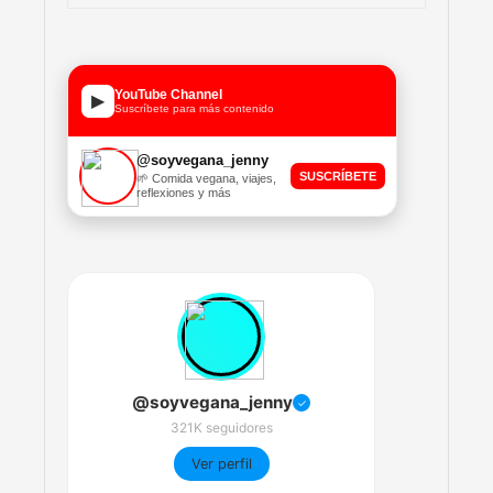
YouTube Channel
▶
Suscríbete para más contenido
@soyvegana_jenny
SUSCRÍBETE
🌱 Comida vegana, viajes,
reflexiones y más
@soyvegana_jenny
✓
321K seguidores
Ver perfil