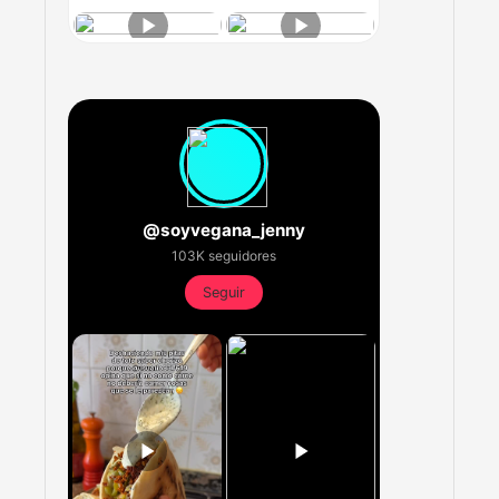
@soyvegana_jenny
103K seguidores
Seguir