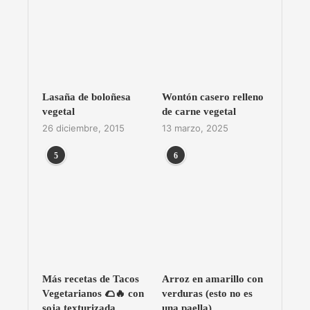
Lasaña de boloñesa
Wontón casero relleno
vegetal
de carne vegetal
26 diciembre, 2015
13 marzo, 2025
5
6
Más recetas de Tacos
Arroz en amarillo con
Vegetarianos 🌮🔥 con
verduras (esto no es
soja texturizada
una paella)