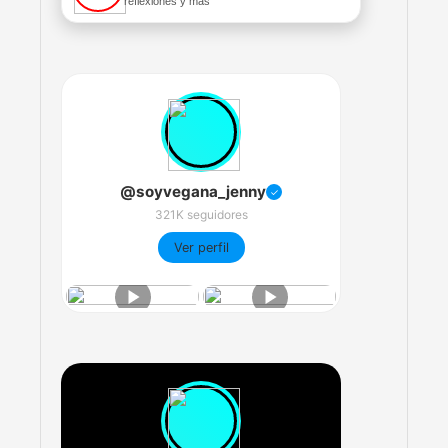
reflexiones y más
@soyvegana_jenny
✓
321K seguidores
Ver perfil