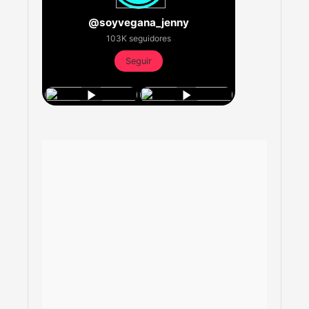
@soyvegana_jenny
103K seguidores
Seguir