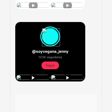
@soyvegana_jenny
103K seguidores
Seguir