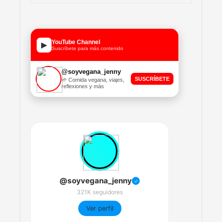
YouTube Channel
▶
Suscríbete para más contenido
@soyvegana_jenny
SUSCRÍBETE
🌱 Comida vegana, viajes,
reflexiones y más
@soyvegana_jenny
✓
321K seguidores
Ver perfil