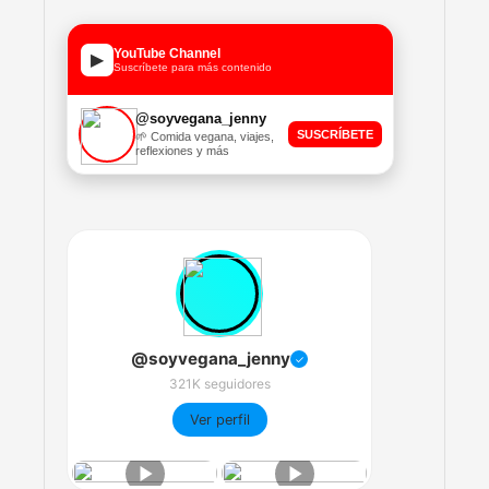
YouTube Channel
▶
Suscríbete para más contenido
@soyvegana_jenny
SUSCRÍBETE
🌱 Comida vegana, viajes,
reflexiones y más
@soyvegana_jenny
✓
321K seguidores
Ver perfil