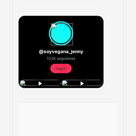
@soyvegana_jenny
103K seguidores
Seguir