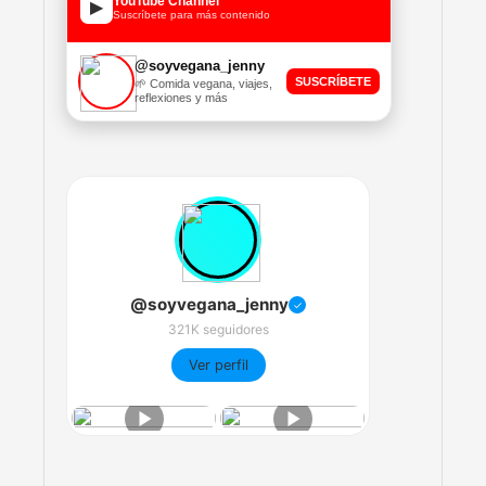
YouTube Channel
▶
Suscríbete para más contenido
@soyvegana_jenny
SUSCRÍBETE
🌱 Comida vegana, viajes,
reflexiones y más
@soyvegana_jenny
✓
321K seguidores
Ver perfil