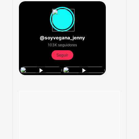
@soyvegana_jenny
103K seguidores
Seguir