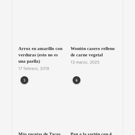
Arroz en amarillo con
Wontón casero relleno
verduras (esto no es
de carne vegetal
una paella)
13 marzo, 2025
17 febrero, 2019
5
6
Más recetas de Tacos
Pan a la sartén con 4