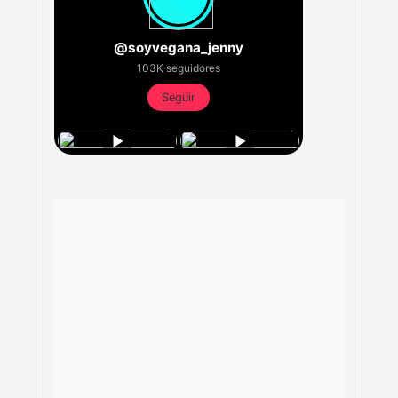
@soyvegana_jenny
103K seguidores
Seguir