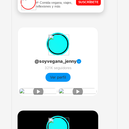
SUSCRÍBETE
🌱 Comida vegana, viajes,
reflexiones y más
@soyvegana_jenny
✓
321K seguidores
Ver perfil