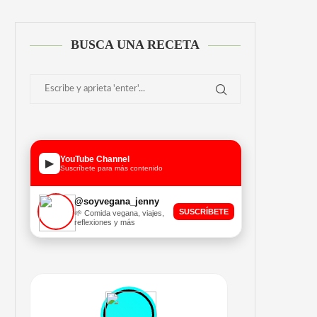
BUSCA UNA RECETA
YouTube Channel
▶
Suscríbete para más contenido
@soyvegana_jenny
SUSCRÍBETE
🌱 Comida vegana, viajes,
reflexiones y más