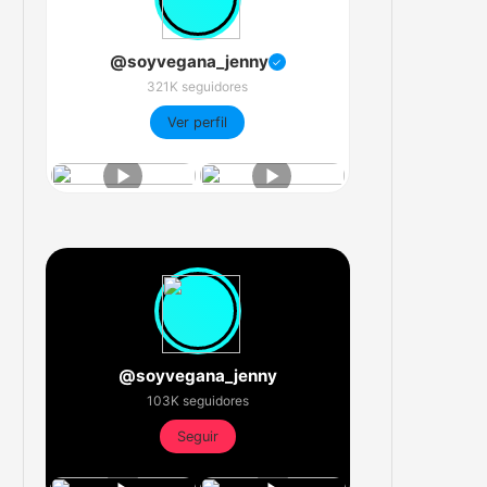
@soyvegana_jenny
✓
321K seguidores
Ver perfil
@soyvegana_jenny
103K seguidores
Seguir