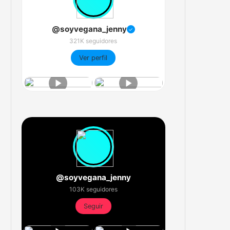
@soyvegana_jenny
✓
321K seguidores
Ver perfil
@soyvegana_jenny
103K seguidores
Seguir