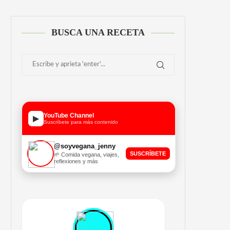
BUSCA UNA RECETA
YouTube Channel
▶
Suscríbete para más contenido
@soyvegana_jenny
SUSCRÍBETE
🌱 Comida vegana, viajes,
reflexiones y más