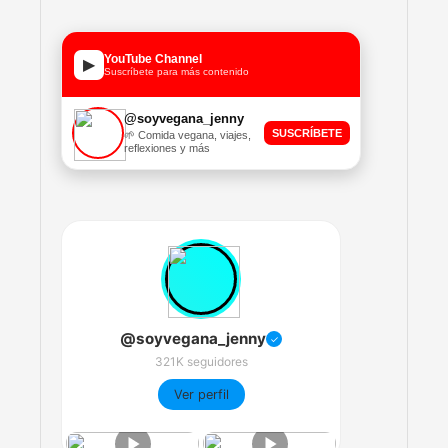
YouTube Channel
▶
Suscríbete para más contenido
@soyvegana_jenny
SUSCRÍBETE
🌱 Comida vegana, viajes,
reflexiones y más
@soyvegana_jenny
✓
321K seguidores
Ver perfil