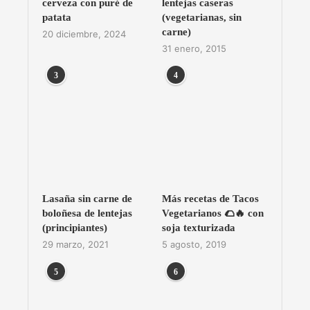
cerveza con puré de
lentejas caseras
patata
(vegetarianas, sin
carne)
20 diciembre, 2024
31 enero, 2015
3
4
Lasaña sin carne de
Más recetas de Tacos
boloñesa de lentejas
Vegetarianos 🌮🔥 con
(principiantes)
soja texturizada
29 marzo, 2021
5 agosto, 2019
5
6