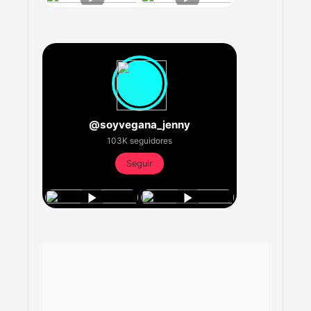
@soyvegana_jenny
103K seguidores
Seguir