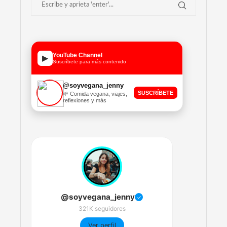
YouTube Channel
▶
Suscríbete para más contenido
@soyvegana_jenny
SUSCRÍBETE
🌱 Comida vegana, viajes,
reflexiones y más
@soyvegana_jenny
✓
321K seguidores
Ver perfil