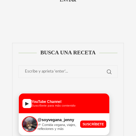
Alternative:
BUSCA UNA RECETA
YouTube Channel
▶
Suscríbete para más contenido
@soyvegana_jenny
SUSCRÍBETE
🌱 Comida vegana, viajes,
reflexiones y más