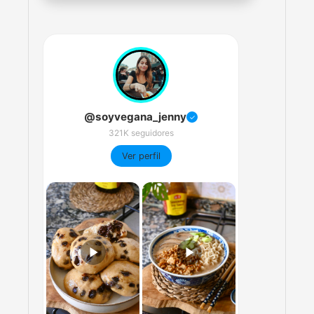
@soyvegana_jenny
✓
321K seguidores
Ver perfil