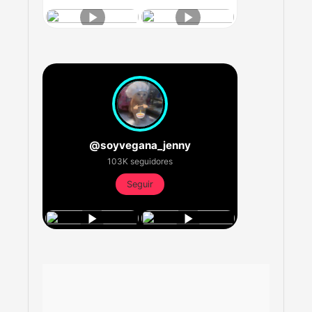
@soyvegana_jenny
103K seguidores
Seguir