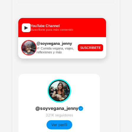
YouTube Channel
▶
Suscríbete para más contenido
@soyvegana_jenny
SUSCRÍBETE
🌱 Comida vegana, viajes,
reflexiones y más
@soyvegana_jenny
✓
321K seguidores
Ver perfil