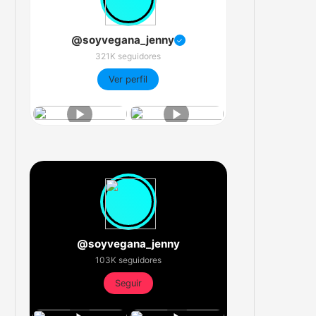
@soyvegana_jenny
✓
321K seguidores
Ver perfil
@soyvegana_jenny
103K seguidores
Seguir