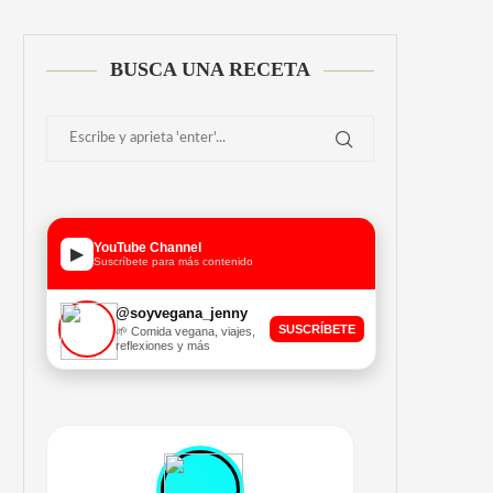
BUSCA UNA RECETA
YouTube Channel
▶
Suscríbete para más contenido
@soyvegana_jenny
SUSCRÍBETE
🌱 Comida vegana, viajes,
reflexiones y más