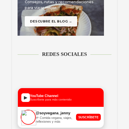
REDES SOCIALES
YouTube Channel
▶
Suscríbete para más contenido
@soyvegana_jenny
SUSCRÍBETE
🌱 Comida vegana, viajes,
reflexiones y más