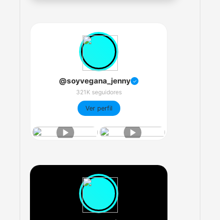
@soyvegana_jenny
✓
321K seguidores
Ver perfil