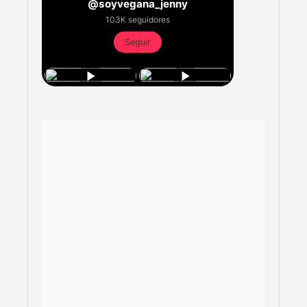
@soyvegana_jenny
103K seguidores
Seguir