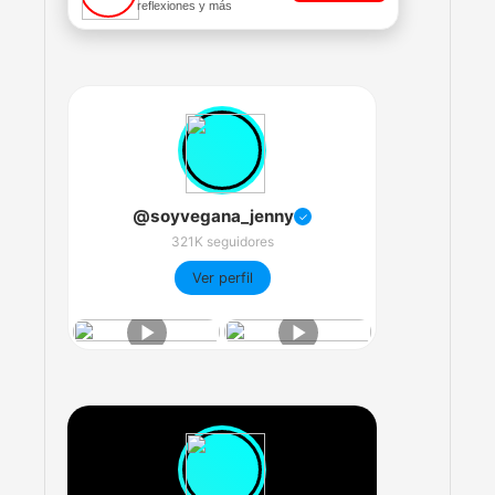
reflexiones y más
@soyvegana_jenny
✓
321K seguidores
Ver perfil