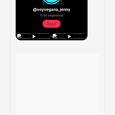
@soyvegana_jenny
103K seguidores
Seguir