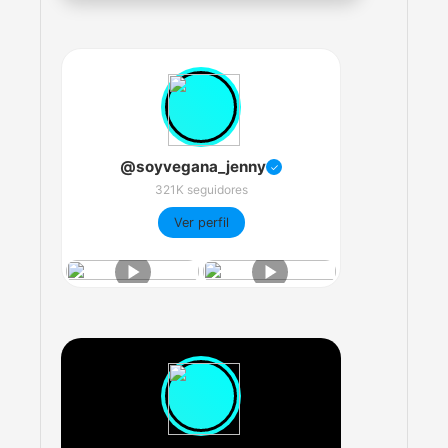
@soyvegana_jenny
✓
321K seguidores
Ver perfil