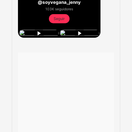
@soyvegana_jenny
103K seguidores
Seguir