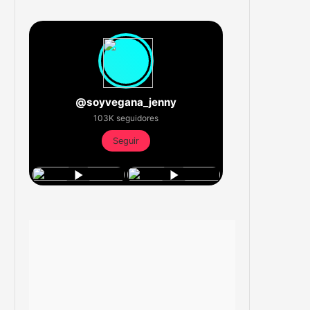
@soyvegana_jenny
103K seguidores
Seguir