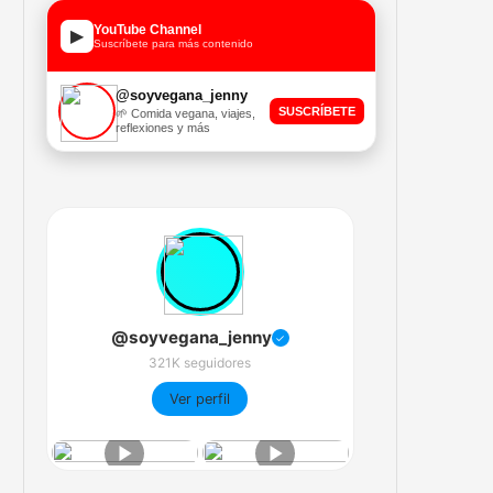
YouTube Channel
▶
Suscríbete para más contenido
@soyvegana_jenny
SUSCRÍBETE
🌱 Comida vegana, viajes,
reflexiones y más
@soyvegana_jenny
✓
321K seguidores
Ver perfil