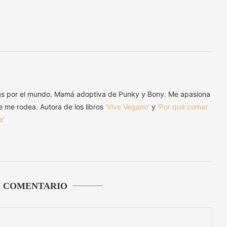
as por el mundo. Mamá adoptiva de Punky y Bony. Me apasiona
ue me rodea. Autora de los libros
'Vive Vegano'
y
'Por qué comer
e'
U COMENTARIO