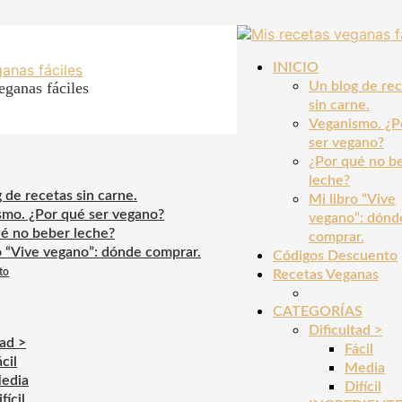
INICIO
eganas fáciles
Un blog de re
sin carne.
Veganismo. ¿P
ser vegano?
¿Por qué no b
leche?
 de recetas sin carne.
Mi libro “Vive
smo. ¿Por qué ser vegano?
vegano”: dónd
é no beber leche?
comprar.
o “Vive vegano”: dónde comprar.
Códigos Descuento
to
Recetas Veganas
CATEGORÍAS
Dificultad >
tad >
Fácil
cil
Media
edia
Difícil
fícil