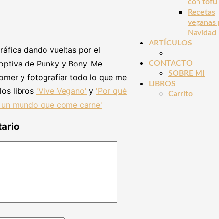
con tofu
Recetas
veganas 
Navidad
ARTÍCULOS
ráfica dando vueltas por el
ptiva de Punky y Bony. Me
CONTACTO
SOBRE MI
comer y fotografiar todo lo que me
LIBROS
los libros
'Vive Vegano'
y
'Por qué
Carrito
n un mundo que come carne'
tario