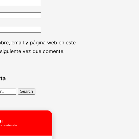
bre, email y página web en este
 siguiente vez que comente.
ta
el
s contenido