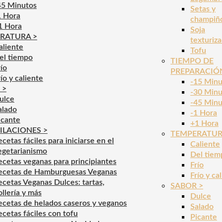
45 Minutos
Setas y
1 Hora
champiñ
1 Hora
Soja
RATURA >
texturiz
aliente
Tofu
el tiempo
TIEMPO DE
río
PREPARACIÓ
río y caliente
-15 Minu
 >
-30 Minu
ulce
-45 Minu
alado
-1 Hora
icante
+1 Hora
ILACIONES >
TEMPERATUR
ecetas fáciles para iniciarse en el
Caliente
egetarianismo
Del tiem
ecetas veganas para principiantes
Frío
ecetas de Hamburguesas Veganas
Frío y ca
ecetas Veganas Dulces: tartas,
SABOR >
ollería y más
Dulce
ecetas de helados caseros y veganos
Salado
ecetas fáciles con tofu
Picante