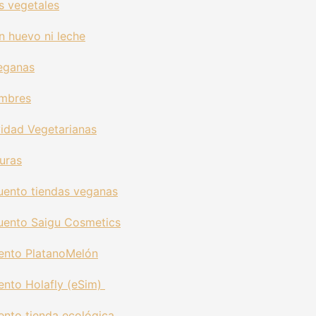
s vegetales
n huevo ni leche
eganas
umbres
idad Vegetarianas
uras
uento tiendas veganas
uento Saigu Cosmetics
ento PlatanoMelón
nto Holafly (eSim)
nto tienda ecológica