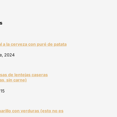
s
l a la cerveza con puré de patata
e, 2024
as de lentejas caseras
as, sin carne)
015
arillo con verduras (esto no es