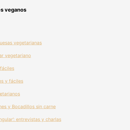
jes veganos
uesas vegetarianas
ar vegetariano
fáciles
s y fáciles
etarianos
es y Bocadillos sin carne
gular’: entrevistas y charlas