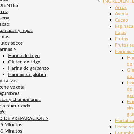
INGREDIENT
DIENTES
Arroz
rroz
Avena
vena
Cacao
acao
Espinaca
spinacas y hojas
hojas
rutas
Frutas
rutos secos
Frutos s
arinas >
Harinas 
Harina de trigo
Har
Gluten de trigo
de 
Harina de garbanzo
Gl
Harinas sin gluten
de 
ortalizas
Har
eche vegetal
de
egumbres
gar
etas y champiñones
Har
oja texturizada
sin
ofu
glu
O DE PREPARACIÓN >
Hortaliza
15 Minutos
Leche ve
30 Minutos
Legumbr