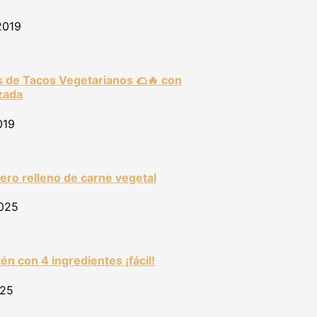
2019
 de Tacos Vegetarianos 🌮🔥 con
izada
019
ro relleno de carne vegetal
2025
tén con 4 ingredientes ¡fácil!
025