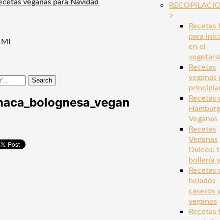
ecetas veganas para Navidad
RECOPILACI
>
Recetas f
para inic
 MI
en el
vegetari
Recetas
veganas 
Search
principia
Recetas 
naca_bolognesa_vegan
Hamburg
Veganas
Recetas
Veganas
Dulces: t
bollería 
Recetas 
helados
caseros 
veganos
Recetas f