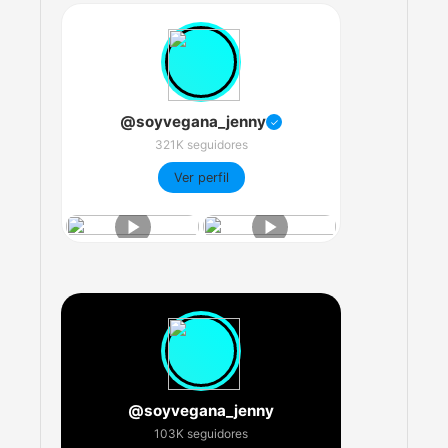
@soyvegana_jenny
✓
321K seguidores
Ver perfil
@soyvegana_jenny
103K seguidores