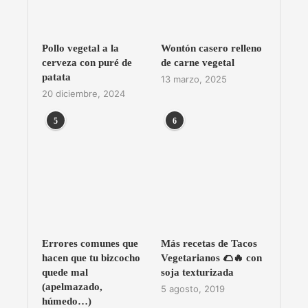
Pollo vegetal a la
Wontón casero relleno
cerveza con puré de
de carne vegetal
patata
13 marzo, 2025
20 diciembre, 2024
5
6
Errores comunes que
Más recetas de Tacos
hacen que tu bizcocho
Vegetarianos 🌮🔥 con
quede mal
soja texturizada
(apelmazado,
5 agosto, 2019
húmedo…)