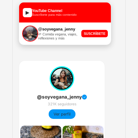
YouTube Channel
▶
Suscríbete para más contenido
@soyvegana_jenny
SUSCRÍBETE
🌱 Comida vegana, viajes,
reflexiones y más
@soyvegana_jenny
✓
321K seguidores
Ver perfil