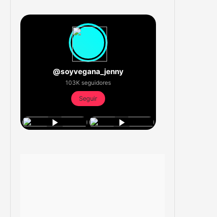
@soyvegana_jenny
103K seguidores
Seguir