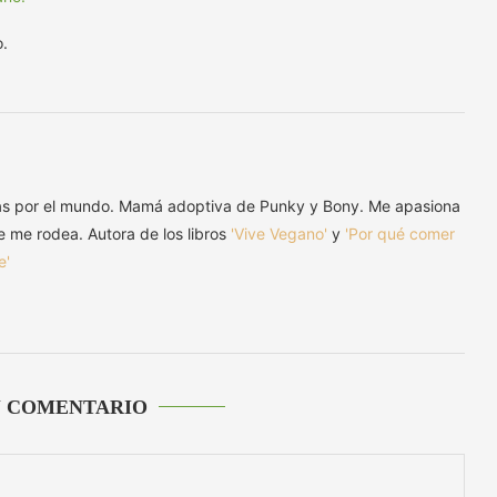
.
as por el mundo. Mamá adoptiva de Punky y Bony. Me apasiona
ue me rodea. Autora de los libros
'Vive Vegano'
y
'Por qué comer
e'
U COMENTARIO