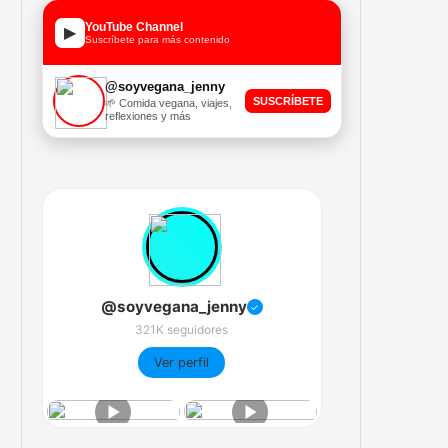
YouTube Channel
▶
Suscríbete para más contenido
@soyvegana_jenny
SUSCRÍBETE
🌱 Comida vegana, viajes,
reflexiones y más
@soyvegana_jenny
✓
321K seguidores
Ver perfil