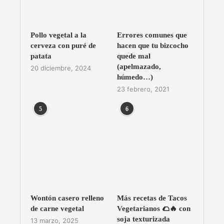
Pollo vegetal a la
Errores comunes que
cerveza con puré de
hacen que tu bizcocho
patata
quede mal
(apelmazado,
20 diciembre, 2024
húmedo…)
23 febrero, 2021
5
6
Wontón casero relleno
Más recetas de Tacos
de carne vegetal
Vegetarianos 🌮🔥 con
soja texturizada
13 marzo, 2025