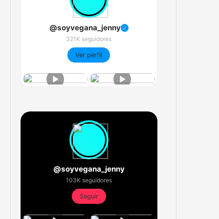
@soyvegana_jenny
✓
321K seguidores
Ver perfil
@soyvegana_jenny
103K seguidores
Seguir