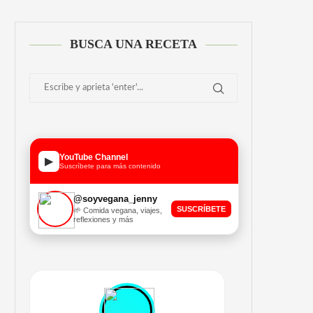
BUSCA UNA RECETA
YouTube Channel
▶
Suscríbete para más contenido
@soyvegana_jenny
SUSCRÍBETE
🌱 Comida vegana, viajes,
reflexiones y más