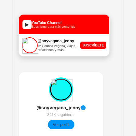
YouTube Channel
▶
Suscríbete para más contenido
@soyvegana_jenny
SUSCRÍBETE
🌱 Comida vegana, viajes,
reflexiones y más
@soyvegana_jenny
✓
321K seguidores
Ver perfil