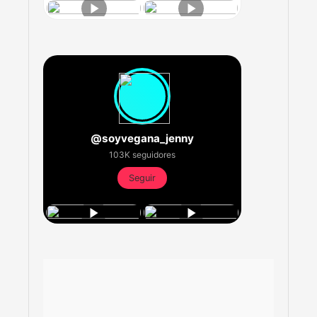
@soyvegana_jenny
103K seguidores
Seguir